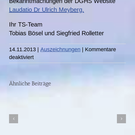
Bekanntmachungen der DGHS Website
Laudatio Dr Ulrich Meyberg.
Ihr TS-Team
Tobias Bösel und Siegfried Rolletter
14.11.2013
|
Auszeichnungen
|
Kommentare
für
deaktiviert
Beeindruckende
Laudatio
Das
bei
Ähnliche Beiträge
Erste
der
I
Preisübergabe
REPORT
zum
Film
MAINZ
„Sie
erfolgreichstes
bringen