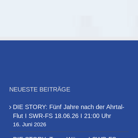
Politmagazin
den
Tod
2021
–
mit
Unterwegs
TS-
mit
Sounddesign
Sterbehelfern
in
Deutschland“
NEUESTE BEITRÄGE
DIE STORY: Fünf Jahre nach der Ahrtal-
Flut I SWR-FS 18.06.26 I 21:00 Uhr
16. Juni 2026