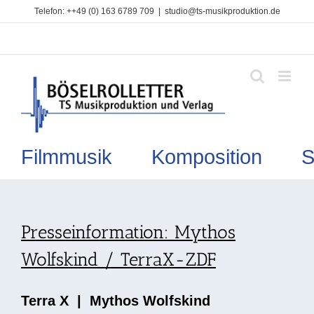
Zum
Telefon: ++49 (0) 163 6789 709
|
studio@ts-musikproduktion.de
Inhalt
springen
Filmmusik Komposition So
Presseinformation: Mythos
Wolfskind / TerraX-ZDF
Terra X | Mythos Wolfskind