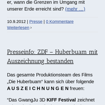
er, wann die Grenzen im Umgang mit
unserer Erde erreicht sind?
(mehr …)
10.9.2012
|
Presse
|
0 Kommentare
Weiterlesen
Presseinfo: ZDF – Huberbuam mit
Auszeichnung bestanden
Das gesamte Produktionsteam des Films
„Die Huberbuam“ kann sich über folgende
A U S Z E I C H N U N G E N
freuen:
“Das GwangJu 3D
KIFF Festival
zeichnet