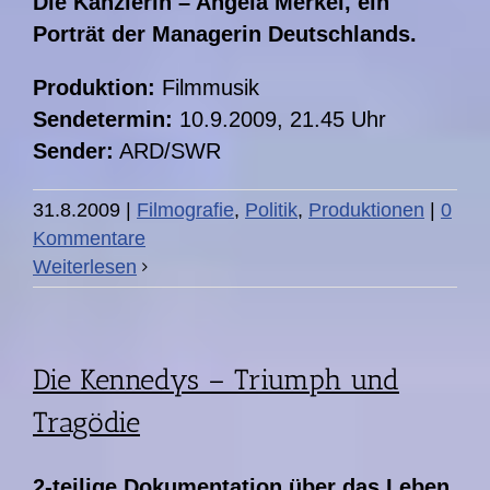
Die Kanzlerin – Angela Merkel, ein
Porträt der Managerin Deutschlands.
Produktion:
Filmmusik
Sendetermin:
10.9.2009, 21.45 Uhr
Sender:
ARD/SWR
31.8.2009
|
Filmografie
,
Politik
,
Produktionen
|
0
Kommentare
Weiterlesen
Die Kennedys – Triumph und
Tragödie
2-teilige Dokumentation über das Leben