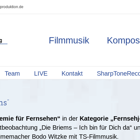
produktion.de
Filmmusik Kompos
Team
LIVE
Kontakt
SharpToneRec
ms“
emie für Fernsehen“
in der
Kategorie „Fernseh
beobachtung „Die Briems – Ich bin für Dich da“ u
Filmemacher Bodo Witzke mit TS-Filmmusik.