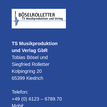
21.00
18.
FS
I
21:
Uhr
-
TS Musikproduktion
und Verlag GbR
Tobias Bösel und
Siegfried Rolletter
Kolpingring 20
65399 Kiedrich
Telefon:
+49 (0) 6123 – 6789.70
Mobil: