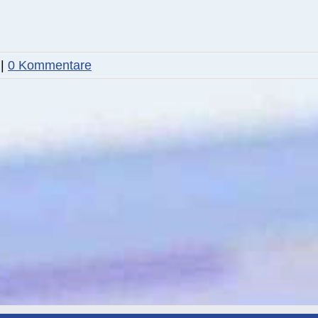
|
0 Kommentare
DIE
ABENTEUER
T
STORY:
ERDE:
B
Teure
Die
Wärme
wilden
I
Westerwälder
w
SWR-
I
M
FS
SWR
I
17.03.26
FS
0
I
08.03.26,