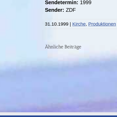
Sendetermin:
1999
Sender:
ZDF
31.10.1999
|
Kirche
,
Produktionen
DIE
STORY:
Fünf
Ähnliche Beiträge
Jahre
nach
der
Ahrtal-
Flut
I
SWR-
FS