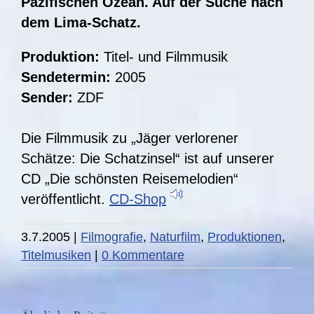
Pazifischen Ozean. Auf der Suche nach
dem Lima-Schatz.
Produktion:
Titel- und Filmmusik
Sendetermin:
2005
Sender:
ZDF
Die Filmmusik zu „Jäger verlorener
Schätze: Die Schatzinsel“ ist auf unserer
CD „Die schönsten Reisemelodien“
veröffentlicht.
CD-Shop
3.7.2005
|
Filmografie
,
Naturfilm
,
Produktionen
,
DIE
Titelmusiken
|
0 Kommentare
STORY:
Fünf