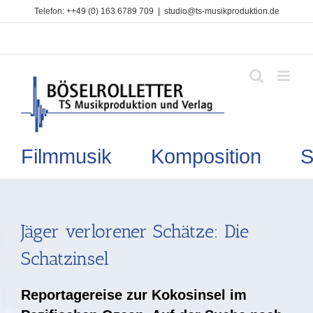
Zum
Telefon: ++49 (0) 163 6789 709
|
studio@ts-musikproduktion.de
Inhalt
springen
Filmmusik Komposition So
Jäger verlorener Schätze: Die
Schatzinsel
Reportagereise zur Kokosinsel im