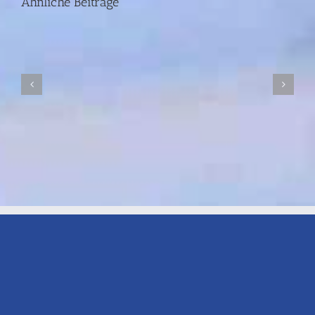
Ähnliche Beiträge
Jahre
nach
der
Ahrtal-
Flut
I
SWR-
FS
18.06.26
I
21:00
Uhr