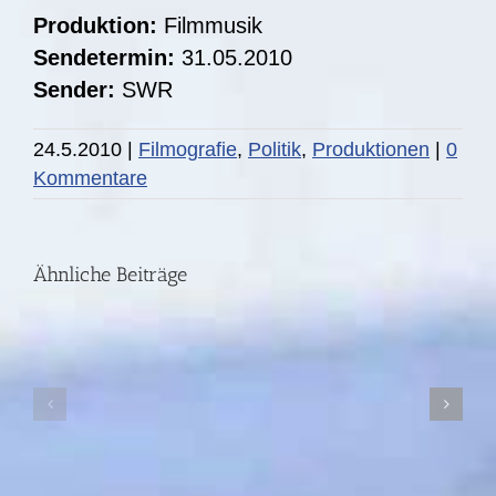
Produktion:
Filmmusik
Sendetermin:
31.05.2010
Sender:
SWR
24.5.2010
|
Filmografie
,
Politik
,
Produktionen
|
0
DIE
Kommentare
STORY:
Fünf
DIE
Ähnliche Beiträge
Jahre
STORY:
nach
Teure
der
Wärme
Ahrtal-
I
Flut
SWR-
I
FS