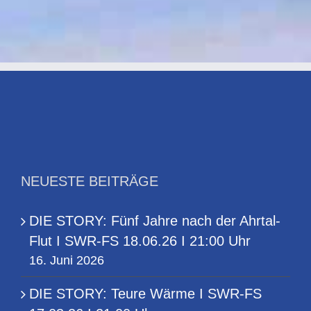
SWR-
17.03.26
FS
I
18.06.26
21:00
I
Uhr
21:00
Uhr
NEUESTE BEITRÄGE
DIE STORY: Fünf Jahre nach der Ahrtal-
Flut I SWR-FS 18.06.26 I 21:00 Uhr
16. Juni 2026
DIE STORY: Teure Wärme I SWR-FS