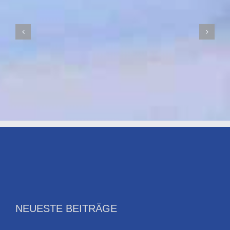
der
Ahrtal-
Flut
I
SWR-
FS
18.06.26
I
21:00
Uhr
NEUESTE BEITRÄGE