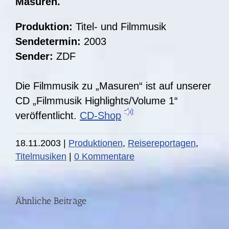
Masuren.
Produktion:
Titel- und Filmmusik
Sendetermin:
2003
Sender:
ZDF
Die Filmmusik zu „Masuren“ ist auf unserer
CD „Filmmusik Highlights/Volume 1“
veröffentlicht.
CD-Shop
18.11.2003
|
Produktionen
,
Reisereportagen
,
DIE
Titelmusiken
|
0 Kommentare
STORY:
Fünf
Ähnliche Beiträge
Jahre
nach