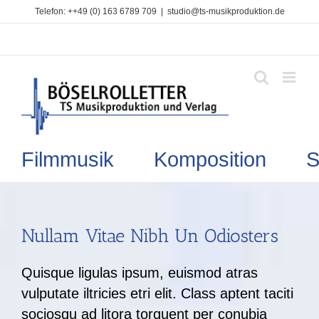
Zum
Telefon: ++49 (0) 163 6789 709
|
studio@ts-musikproduktion.de
Inhalt
springen
Filmmusik Komposition So
Nullam Vitae Nibh Un Odiosters
Quisque ligulas ipsum, euismod atras
vulputate iltricies etri elit. Class aptent taciti
sociosqu ad litora torquent per conubia