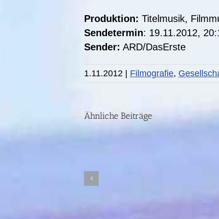
Produktion:
Titelmusik, Filmm
Sendetermin
: 19.11.2012, 20
Sender:
ARD/DasErste
1.11.2012
|
Filmografie
,
Gesellscha
DIE
STORY:
Fünf
Ähnliche Beiträge
Jahre
nach
der
Ahrtal-
Flut
I