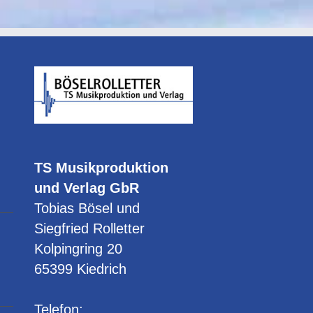
30.09.25
1.03.26,16.30
I
WDR-
21.00
FS
-
TS Musikproduktion
und Verlag GbR
Tobias Bösel und
Siegfried Rolletter
Kolpingring 20
65399 Kiedrich
Telefon: