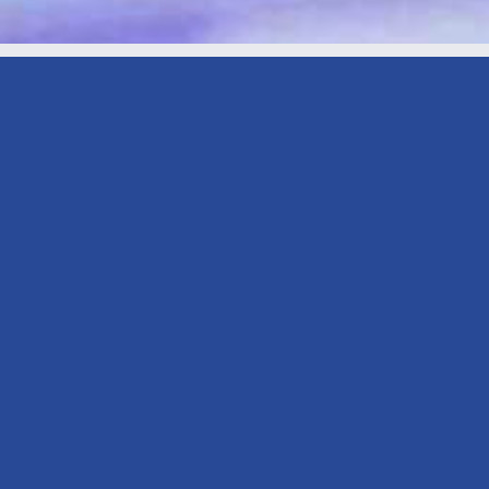
SWR-
FS
18.06.26
I
21:00
Uhr