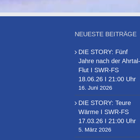
17.03.26
FS
0
I
08.03.26,
21:00
20:20
Uhr
Uhr
NEUESTE BEITRÄGE
DIE STORY: Fünf
Jahre nach der Ahrtal
Flut I SWR-FS
18.06.26 I 21:00 Uhr
16. Juni 2026
DIE STORY: Teure
Wärme I SWR-FS
17.03.26 I 21:00 Uhr
5. März 2026