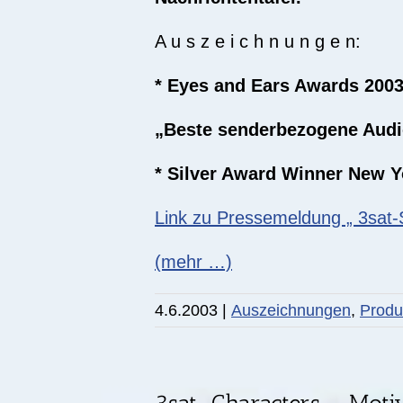
A u s z e i c h n u n g e n:
* Eyes and Ears Awards 2003
„Beste senderbezogene Audi
* Silver Award Winner New Y
Link zu Pressemeldung „ 3sat
(mehr …)
4.6.2003
|
Auszeichnungen
,
Produ