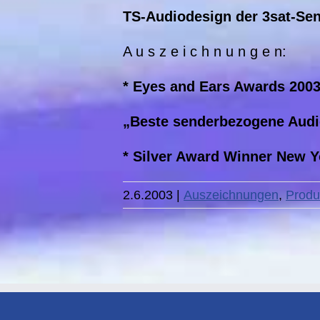
TS-Audiodesign der 3sat-Se
A u s z e i c h n u n g e n:
* Eyes and Ears Awards 2003
„Beste senderbezogene Audi
* Silver Award Winner New Y
2.6.2003
|
Auszeichnungen
,
Produ