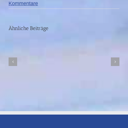
DIE
Kommentare
STORY:
Fünf
Ähnliche Beiträge
Jahre
nach
der
Ahrtal-
Flut
I
SWR-
FS
18.06.26
I
21:00