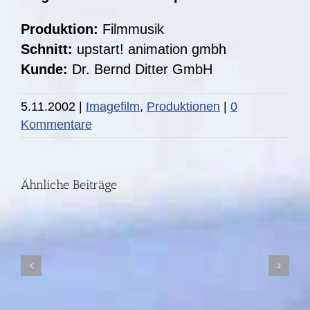
Produktion:
Filmmusik
Schnitt:
upstart! animation gmbh
Kunde:
Dr. Bernd Ditter GmbH
5.11.2002
|
Imagefilm
,
Produktionen
|
0
DIE
Kommentare
STORY:
Fünf
Ähnliche Beiträge
Jahre
nach
der
Ahrtal-
Flut
I