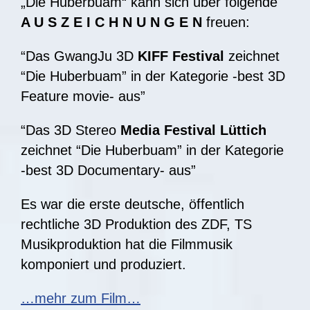
„Die Huberbuam“ kann sich über folgende
A U S Z E I C H N U N G E N
freuen:
“Das GwangJu 3D
KIFF Festival
zeichnet
“Die Huberbuam” in der Kategorie -best 3D
Feature movie- aus”
“Das 3D Stereo
Media Festival Lüttich
zeichnet “Die Huberbuam” in der Kategorie
-best 3D Documentary- aus”
Es war die erste deutsche, öffentlich
rechtliche 3D Produktion des ZDF, TS
Musikproduktion hat die Filmmusik
komponiert und produziert.
…mehr zum Film…