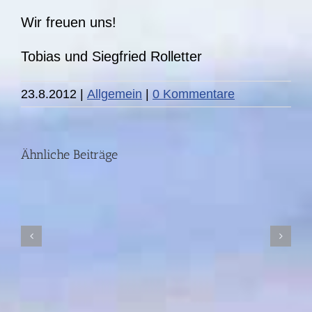
Wir freuen uns!
Tobias und Siegfried Rolletter
DIE
23.8.2012
|
Allgemein
|
0 Kommentare
STORY:
Fünf
Ähnliche Beiträge
Jahre
nach
der
Ahrtal-
Flut
I
SWR-