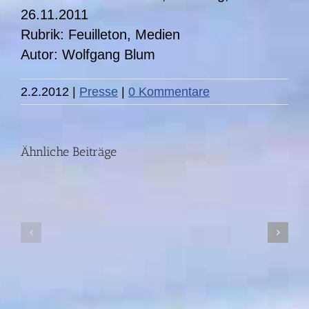
26.11.2011
Rubrik: Feuilleton, Medien
Autor: Wolfgang Blum
2.2.2012
|
Presse
|
0 Kommentare
Ähnliche Beiträge
Presseinformation:
Mythos
Pressein
Wolfskind
Pflegekrä
/
aus
TerraX-
Fernost
ZDF