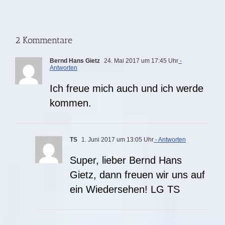
SWR-
FS
18.06.26
2 Kommentare
I
Bernd Hans Gietz
24. Mai 2017 um 17:45 Uhr
-
Antworten
21:00
Ich freue mich auch und ich werde
Uhr
kommen.
TS
1. Juni 2017 um 13:05 Uhr
- Antworten
Super, lieber Bernd Hans
Gietz, dann freuen wir uns auf
ein Wiedersehen! LG TS