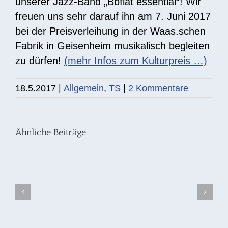
unserer Jazz-Band „Bbflat essential“! Wir
freuen uns sehr darauf ihn am 7. Juni 2017
bei der Preisverleihung in der Waas.schen
Fabrik in Geisenheim musikalisch begleiten
zu dürfen!
(mehr Infos zum Kulturpreis …)
DIE
18.5.2017
|
Allgemein
,
TS
|
2 Kommentare
STORY:
Fünf
Ähnliche Beiträge
Jahre
nach
der
Ahrtal-
Flut
I