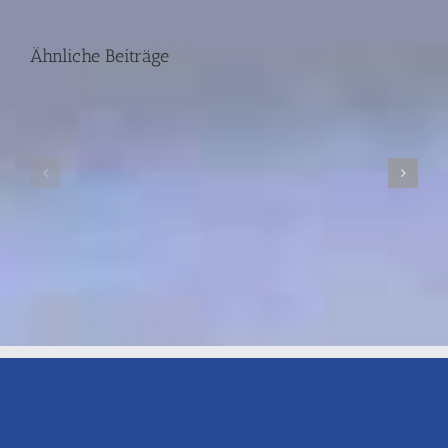
Ähnliche Beiträge
Presseinformation:
Mythos
Pressein
Wolfskind
Pflegekrä
/
aus
TerraX-
Fernost
ZDF