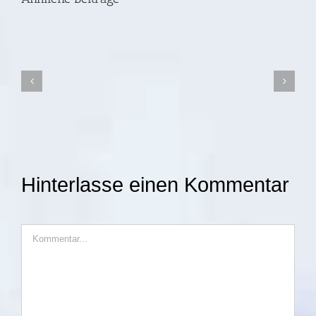
Jahre
nach
der
Ahrtal-
Flut
I
SWR-
FS
Hinterlasse einen Kommentar
18.06.26
I
21:00
Kommentar
Uhr